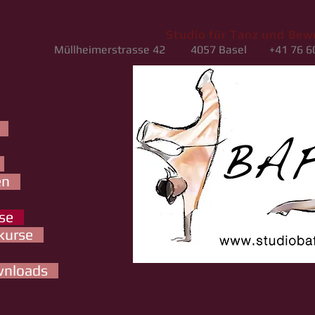
Studio für Tanz und Be
Müllheimerstrasse 42 4057 Basel
+41 76
en
se
kurse
wnloads