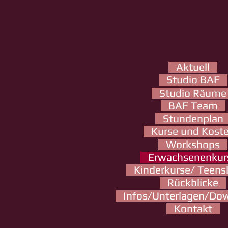
Aktuell
Studio BAF
Studio Räume
BAF Team
Stundenplan
Kurse und Kost
Workshops
Erwachsenenkur
Kinderkurse/ Teens
Rückblicke
Infos/Unterlagen/Do
Kontakt