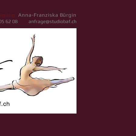
wegung
Anna-Franziska Bürgin
 605 62 08
anfrage@studiobaf.ch